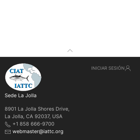
INICIAR SESIÓN
Sede La Jolla
8901 La Jolla Shores Drive,
La Jolla, CA 92037, USA
+1 858 666-9700
webmaster@iattc.org