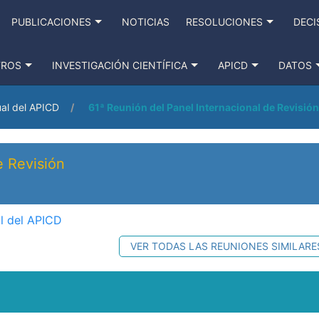
PUBLICACIONES
NOTICIAS
RESOLUCIONES
DECI
TROS
INVESTIGACIÓN CIENTÍFICA
APICD
DATOS
al del APICD
61ª Reunión del Panel Internacional de Revisión
e Revisión
l del APICD
VER TODAS LAS REUNIONES SIMILARE