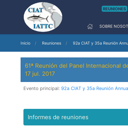
REUNIONES
SOBRE NOSO
Inicio
Reuniones
92a CIAT y 35a Reunión Annu
61ª Reunión del Panel Internacional d
17 jul. 2017
Evento principal:
92a CIAT y 35a Reunión Annua
Informes de reuniones