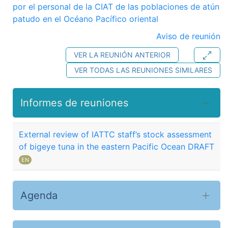
por el personal de la CIAT de las poblaciones de atún
patudo en el Océano Pacífico oriental
Aviso de reunión
VER LA REUNIÓN ANTERIOR
VER TODAS LAS REUNIONES SIMILARES
Informes de reuniones
External review of IATTC staff’s stock assessment
of bigeye tuna in the eastern Pacific Ocean DRAFT
EN
Agenda