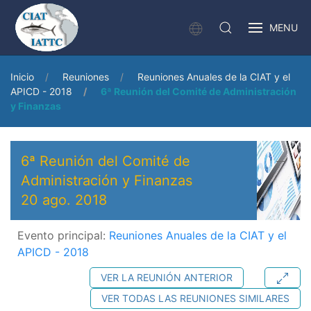
MENU
Inicio
Reuniones
Reuniones Anuales de la CIAT y el
APICD - 2018
6ª Reunión del Comité de Administración
y Finanzas
6ª Reunión del Comité de
Administración y Finanzas
20 ago. 2018
Evento principal:
Reuniones Anuales de la CIAT y el
APICD - 2018
VER LA REUNIÓN ANTERIOR
VER TODAS LAS REUNIONES SIMILARES