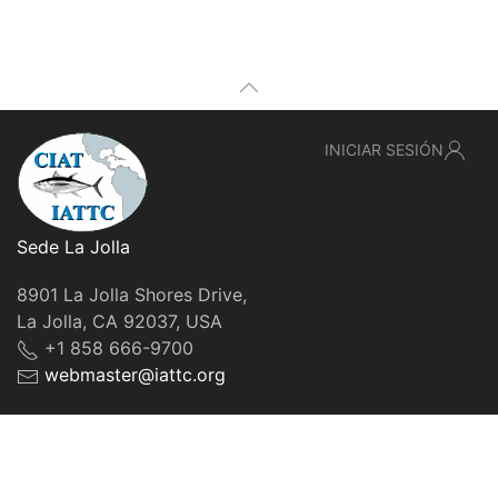
INICIAR SESIÓN
Sede La Jolla
8901 La Jolla Shores Drive,
La Jolla, CA 92037, USA
+1 858 666-9700
webmaster@iattc.org
© IATTC, 2022-2026