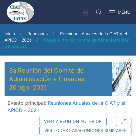
MENU
Inicio
Reuniones
Reuniones Anuales de la CIAT y el
APICD - 2021
8a Reunión del Comité de Administración
y Finanzas
8a Reunión del Comité de
Administración y Finanzas
20 ago. 2021
Evento principal:
Reuniones Anuales de la CIAT y el
APICD - 2021
VER LA REUNIÓN ANTERIOR
VER TODAS LAS REUNIONES SIMILARES