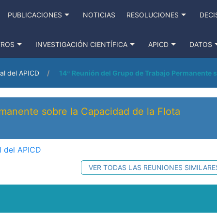
PUBLICACIONES
NOTICIAS
RESOLUCIONES
DECI
TROS
INVESTIGACIÓN CIENTÍFICA
APICD
DATOS
al del APICD
14ª Reunión del Grupo de Trabajo Permanente so
manente sobre la Capacidad de la Flota
l del APICD
VER TODAS LAS REUNIONES SIMILARE