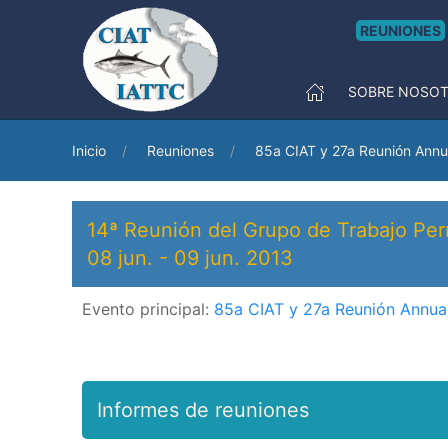
REUNIONES
SOBRE NOSO
Inicio
Reuniones
85a CIAT y 27a Reunión Annu
14ª Reunión del Grupo de Trabajo Per
08 jun.
-
09 jun. 2013
Evento principal:
85a CIAT y 27a Reunión Annua
Informes de reuniones