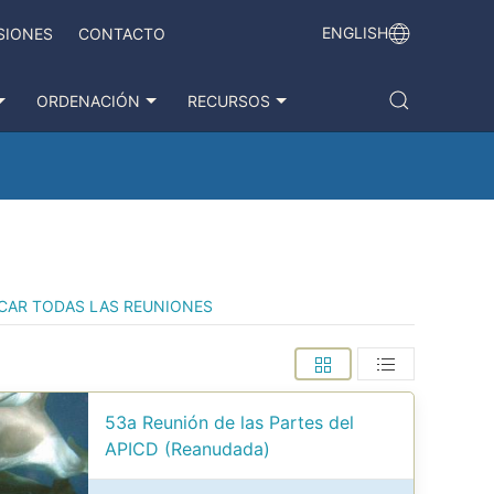
ENGLISH
SIONES
CONTACTO
ORDENACIÓN
RECURSOS
CAR TODAS LAS REUNIONES
53a Reunión de las Partes del
APICD (Reanudada)