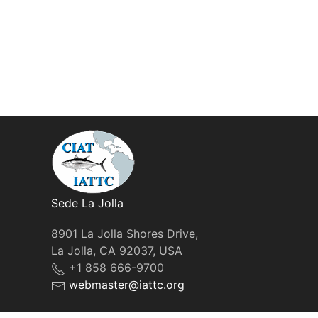
Sede La Jolla
8901 La Jolla Shores Drive,
La Jolla, CA 92037, USA
+1 858 666-9700
webmaster@iattc.org