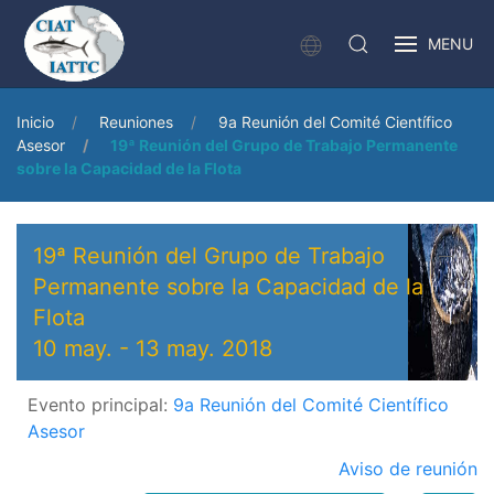
MENU
Inicio
Reuniones
9a Reunión del Comité Científico
Asesor
19ª Reunión del Grupo de Trabajo Permanente
sobre la Capacidad de la Flota
19ª Reunión del Grupo de Trabajo
Permanente sobre la Capacidad de la
Flota
10 may.
-
13 may. 2018
Evento principal:
9a Reunión del Comité Científico
Asesor
Aviso de reunión