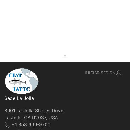
INICIAR SESIÓN
Sede La Jolla
8901 La Jolla Shores Drive,
La Jolla, CA 92037, USA
+1 858 666-9700