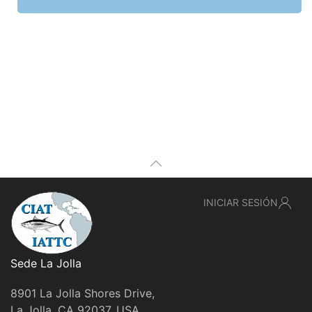
INICIAR SESIÓN
Sede La Jolla
8901 La Jolla Shores Drive,
La Jolla, CA 92037, USA