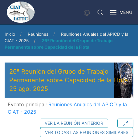
MENU
Inicio
Reuniones
Reuniones Anuales del APICD y la
CIAT - 2025
26ª Reunión del Grupo de Trabajo
Permanente sobre Capacidad de la Flota
26ª Reunión del Grupo de Trabajo
Permanente sobre Capacidad de la Flota
25 ago. 2025
Evento principal:
Reuniones Anuales del APICD y la
CIAT - 2025
VER LA REUNIÓN ANTERIOR
VER TODAS LAS REUNIONES SIMILARES