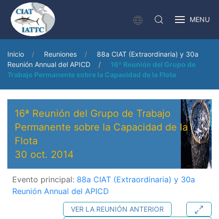
MENU
Inicio
Reuniones
88a CIAT (Extraordinaria) y 30a
Reunión Annual del APICD
16ª Reunión del Grupo de
Trabajo Permanente sobre la Capacidad de la Flota
16ª Reunión del Grupo de Trabajo
Permanente sobre la Capacidad de la
Flota
30 oct. 2014
Evento principal:
88a CIAT (Extraordinaria) y 30a
Reunión Annual del APICD
VER LA REUNIÓN ANTERIOR