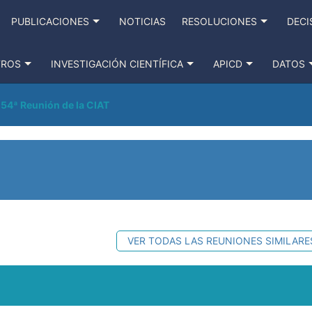
PUBLICACIONES
NOTICIAS
RESOLUCIONES
DECI
TROS
INVESTIGACIÓN CIENTÍFICA
APICD
DATOS
54ª Reunión de la CIAT
VER TODAS LAS REUNIONES SIMILARE