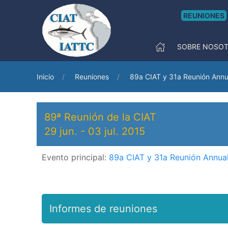
REUNIONES
SOBRE NOSO
Inicio
Reuniones
89a CIAT y 31a Reunión Annu
89ª Reunión de la CIAT
29 jun.
-
03 jul. 2015
Evento principal:
89a CIAT y 31a Reunión Annua
Informes de reuniones