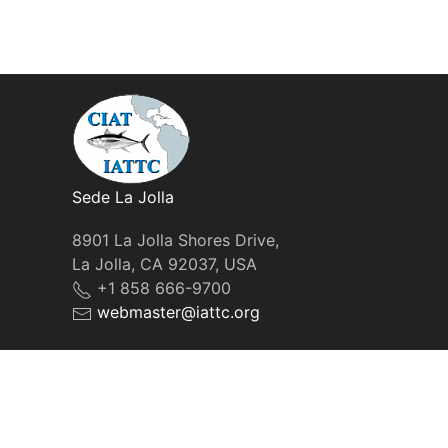
Sede La Jolla
8901 La Jolla Shores Drive,
La Jolla, CA 92037, USA
+1 858 666-9700
webmaster@iattc.org
© IATTC, 2022-2026