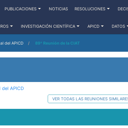
PUBLICACIONES
NOTICIAS
RESOLUCIONES
DECI
TROS
INVESTIGACIÓN CIENTÍFICA
APICD
DATOS
al del APICD
89ª Reunión de la CIAT
l del APICD
VER TODAS LAS REUNIONES SIMILARE