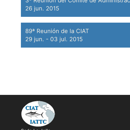
3ª Reunión del Comité de Administrac
26 jun. 2015
89ª Reunión de la CIAT
29 jun.
-
03 jul. 2015