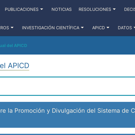
PUBLICACIONES
NOTICIAS
RESOLUCIONES
DECI
TROS
INVESTIGACIÓN CIENTÍFICA
APICD
DATOS
ual del APICD
el APICD
e la Promoción y Divulgación del Sistema de C