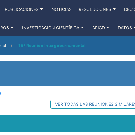
PUBLICACIONES
NOTICIAS
RESOLUCIONES
DECI
TROS
INVESTIGACIÓN CIENTÍFICA
APICD
DATOS
tal
15ª Reunión Intergubernamental
al
VER TODAS LAS REUNIONES SIMILARE