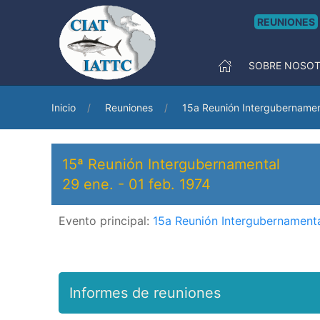
REUNIONES
SOBRE NOSO
Inicio
Reuniones
15a Reunión Intergubernamen
15ª Reunión Intergubernamental
29 ene.
-
01 feb. 1974
Evento principal:
15a Reunión Intergubernament
Informes de reuniones