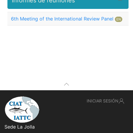
Informes de reuniones
6th Meeting of the International Review Panel
EN
INICIAR SESIÓN
Sede La Jolla