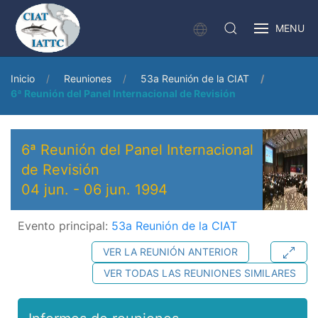
MENU
Inicio
Reuniones
53a Reunión de la CIAT
6ª Reunión del Panel Internacional de Revisión
6ª Reunión del Panel Internacional
de Revisión
04 jun.
-
06 jun. 1994
Evento principal:
53a Reunión de la CIAT
VER LA REUNIÓN ANTERIOR
VER TODAS LAS REUNIONES SIMILARES