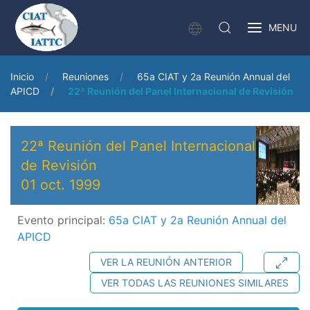
MENU
Inicio
Reuniones
65a CIAT y 2a Reunión Annual del
APICD
22ª Reunión del Panel Internacional de Revisión
22ª Reunión del Panel Internacional
de Revisión
01 oct. 1999
Evento principal:
65a CIAT y 2a Reunión Annual del
APICD
VER LA REUNIÓN ANTERIOR
VER TODAS LAS REUNIONES SIMILARES