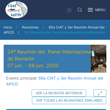
MENU
Inicio
Reuniones
66a CIAT y 3er Reunión Annual del
APICD
24ª Reunión del Panel Internacional de Revisión
24ª Reunión del Panel Internacional
de Revisión
07 jun.
-
08 jun. 2000
Evento principal:
66a CIAT y 3er Reunión Annual del
APICD
VER LA REUNIÓN ANTERIOR
VER TODAS LAS REUNIONES SIMILARES