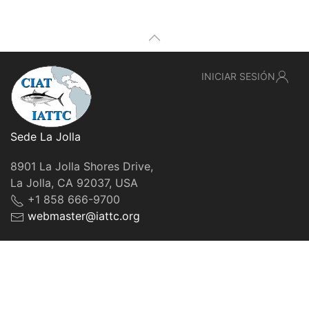
INICIAR SESIÓN
Sede La Jolla
8901 La Jolla Shores Drive,
La Jolla, CA 92037, USA
+1 858 666-9700
webmaster@iattc.org
© IATTC, 2022-2026