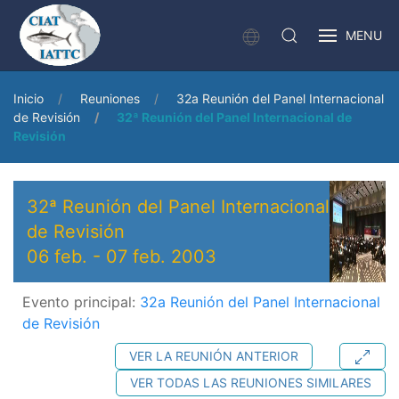
MENU
Inicio
Reuniones
32a Reunión del Panel Internacional
de Revisión
32ª Reunión del Panel Internacional de
Revisión
32ª Reunión del Panel Internacional
de Revisión
06 feb.
-
07 feb. 2003
Evento principal:
32a Reunión del Panel Internacional
de Revisión
VER LA REUNIÓN ANTERIOR
VER TODAS LAS REUNIONES SIMILARES