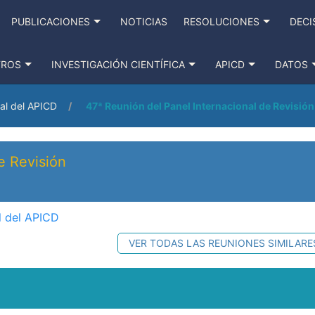
PUBLICACIONES
NOTICIAS
RESOLUCIONES
DECI
TROS
INVESTIGACIÓN CIENTÍFICA
APICD
DATOS
al del APICD
47ª Reunión del Panel Internacional de Revisión
e Revisión
l del APICD
VER TODAS LAS REUNIONES SIMILARE