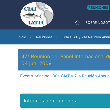
REUNIONES
SOBRE NOSO
Inicio
Reuniones
80a CIAT y 21a Reunión Annu
47ª Reunión del Panel Internacional d
04 jun. 2009
Evento principal:
80a CIAT y 21a Reunión Annua
Informes de reuniones