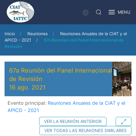
MENU
Inicio
Reuniones
Reuniones Anuales de la CIAT y el
APICD - 2021
67a Reunión del Panel Internacional de
Revisión
67a Reunión del Panel Internacional
de Revisión
16 ago. 2021
Evento principal:
Reuniones Anuales de la CIAT y el
APICD - 2021
VER LA REUNIÓN ANTERIOR
VER TODAS LAS REUNIONES SIMILARES