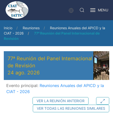
MENU
Inicio
Reuniones
Reuniones Anuales del APICD y la
CIAT - 2026
77ᵃ Reunión del Panel Internacional de
Revisión
77ᵃ Reunión del Panel Internacional
de Revisión
24 ago. 2026
Evento principal:
Reuniones Anuales del APICD y la
CIAT - 2026
VER LA REUNIÓN ANTERIOR
VER TODAS LAS REUNIONES SIMILARES