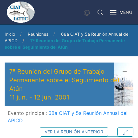
MENU
Inicio
Reuniones
68a CIAT y 5a Reunión Annual del
APICD
7ª Reunión del Grupo de Trabajo Permanente
sobre el Seguimiento del Atún
7ª Reunión del Grupo de Trabajo
Permanente sobre el Seguimiento del
Atún
11 jun.
-
12 jun. 2001
Evento principal:
68a CIAT y 5a Reunión Annual del
APICD
VER LA REUNIÓN ANTERIOR