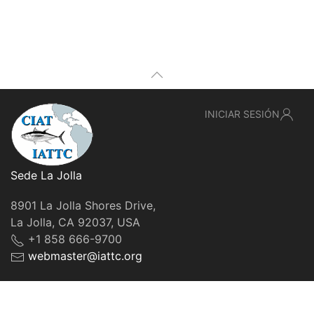
INICIAR SESIÓN
Sede La Jolla
8901 La Jolla Shores Drive,
La Jolla, CA 92037, USA
+1 858 666-9700
webmaster@iattc.org