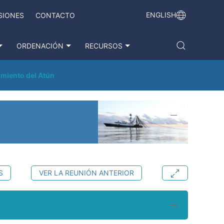
ENGLISH
SIONES
CONTACTO
ORDENACIÓN
RECURSOS
imiento del Atún
S
VER LA REUNIÓN ANTERIOR