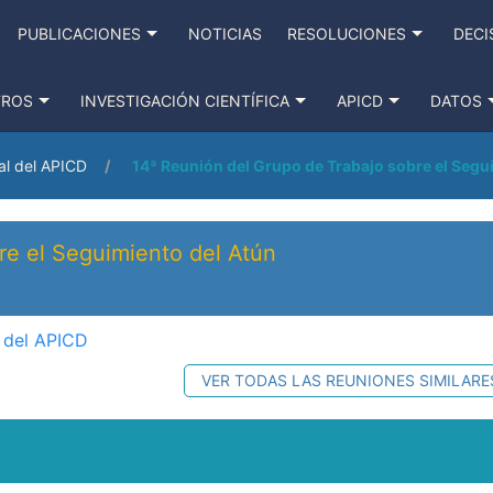
PUBLICACIONES
NOTICIAS
RESOLUCIONES
DECI
TROS
INVESTIGACIÓN CIENTÍFICA
APICD
DATOS
al del APICD
14ª Reunión del Grupo de Trabajo sobre el Segu
re el Seguimiento del Atún
 del APICD
VER TODAS LAS REUNIONES SIMILARE