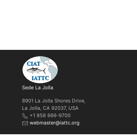
Sede La Jolla
8901 La Jolla Shores Drive,
La Jolla, CA 92037, USA
+1 858 666-9700
webmaster@iattc.org