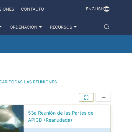
ENGLISH
SIONES
CONTACTO
ORDENACIÓN
RECURSOS
CAR TODAS LAS REUNIONES
53a Reunión de las Partes del
APICD (Reanudada)