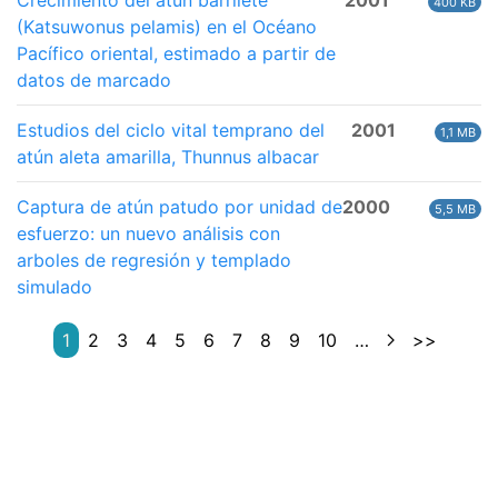
Crecimiento del atún barrilete
2001
400 KB
(Katsuwonus pelamis) en el Océano
Pacífico oriental, estimado a partir de
datos de marcado
Estudios del ciclo vital temprano del
2001
1,1 MB
atún aleta amarilla, Thunnus albacar
Captura de atún patudo por unidad de
2000
5,5 MB
esfuerzo: un nuevo análisis con
arboles de regresión y templado
simulado
1
2
3
4
5
6
7
8
9
10
…
>>