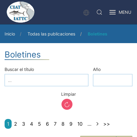
MENU
Inicio
Todas las publicaciones
Boletines
Boletines
Buscar el título
Año
Limpiar
1
2
3
4
5
6
7
8
9
10
…
>>