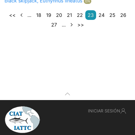
black skipjack, Euthynnus lineatus
EN
<<
…
18
19
20
21
22
23
24
25
26
27
…
>>
INICIAR SESIÓN