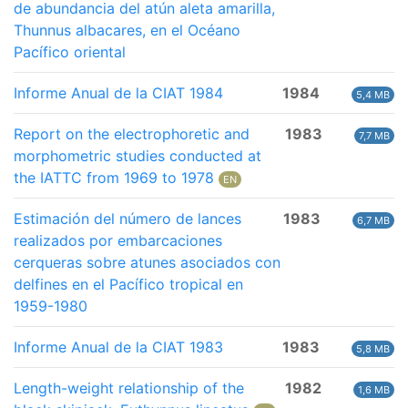
de abundancia del atún aleta amarilla,
Thunnus albacares, en el Océano
Pacífico oriental
Informe Anual de la CIAT 1984
1984
5,4 MB
Report on the electrophoretic and
1983
7,7 MB
morphometric studies conducted at
the IATTC from 1969 to 1978
EN
Estimación del número de lances
1983
6,7 MB
realizados por embarcaciones
cerqueras sobre atunes asociados con
delfines en el Pacífico tropical en
1959-1980
Informe Anual de la CIAT 1983
1983
5,8 MB
Length-weight relationship of the
1982
1,6 MB