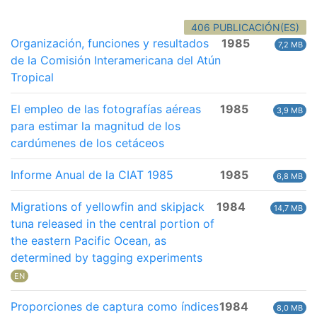
406 PUBLICACIÓN(ES)
Organización, funciones y resultados
1985
7,2 MB
de la Comisión Interamericana del Atún
Tropical
El empleo de las fotografías aéreas
1985
3,9 MB
para estimar la magnitud de los
cardúmenes de los cetáceos
Informe Anual de la CIAT 1985
1985
6,8 MB
Migrations of yellowfin and skipjack
1984
14,7 MB
tuna released in the central portion of
the eastern Pacific Ocean, as
determined by tagging experiments
EN
Proporciones de captura como índices
1984
8,0 MB