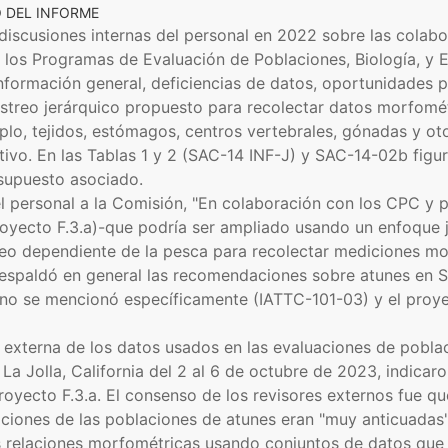
O DEL INFORME
discusiones internas del personal en 2022 sobre las colabo
r los Programas de Evaluación de Poblaciones, Biología, y 
nformación general, deficiencias de datos, oportunidades p
treo jerárquico propuesto para recolectar datos morfomét
o, tejidos, estómagos, centros vertebrales, gónadas y otol
tivo. En las Tablas 1 y 2 (SAC-14 INF-J) y SAC-14-02b figu
esupuesto asociado.
personal a la Comisión, "En colaboración con los CPC y pa
Proyecto F.3.a)-que podría ser ampliado usando un enfoque
eo dependiente de la pesca para recolectar mediciones mo
 respaldó en general las recomendaciones sobre atunes en 
no se mencionó específicamente (IATTC-101-03) y el proye
 externa de los datos usados en las evaluaciones de poblac
 La Jolla, California del 2 al 6 de octubre de 2023, indica
oyecto F.3.a. El consenso de los revisores externos fue que
ciones de las poblaciones de atunes eran "muy anticuadas
as relaciones morfométricas usando conjuntos de datos que