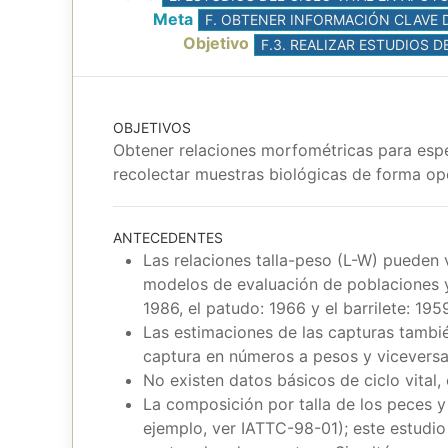
Meta
F. OBTENER INFORMACIÓN CLAVE D
Objetivo
F.3. REALIZAR ESTUDIOS D
OBJETIVOS
Obtener relaciones morfométricas para espe
recolectar muestras biológicas de forma op
ANTECEDENTES
Las relaciones talla-peso (L-W) pueden 
modelos de evaluación de poblaciones y 
1986, el patudo: 1966 y el barrilete: 1
Las estimaciones de las capturas tambié
captura en números a pesos y viceversa
No existen datos básicos de ciclo vital,
La composición por talla de los peces y 
ejemplo, ver IATTC-98-01); este estudio