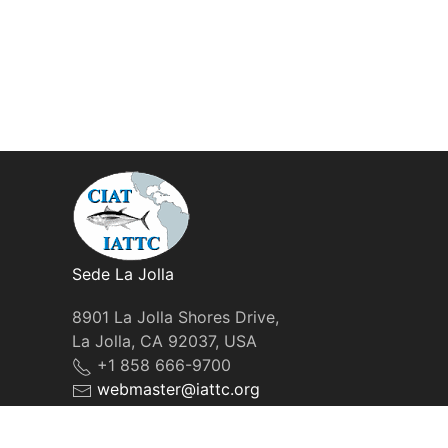
Sede La Jolla
8901 La Jolla Shores Drive,
La Jolla, CA 92037, USA
+1 858 666-9700
webmaster@iattc.org