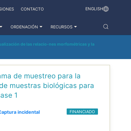
ENGLISH
SIONES
CONTACTO
ORDENACIÓN
RECURSOS
ualización de las relacio-nes morfométricas y la
rama de muestreo para la
 de muestras biológicas para
Fase 1
aptura incidental
FINANCIADO