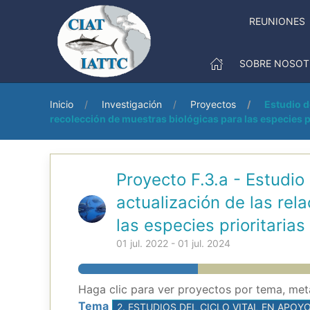
REUNIONES
SOBRE NOSOT
Inicio
Investigación
Proyectos
Estudio d
recolección de muestras biológicas para las especies p
Proyecto F.3.a - Estudio
actualización de las rel
las especies prioritaria
01 jul. 2022 - 01 jul. 2024
Haga clic para ver proyectos por tema, meta
Tema
2. ESTUDIOS DEL CICLO VITAL EN APOY