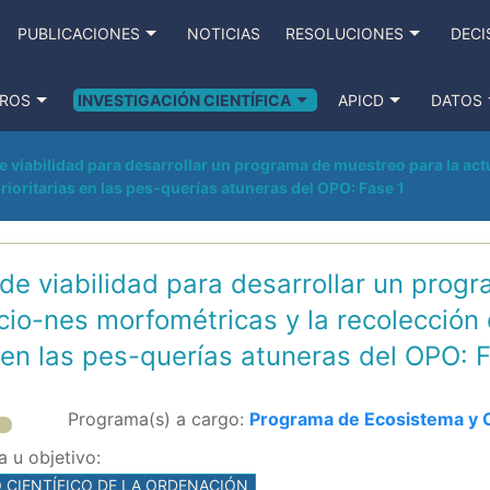
PUBLICACIONES
NOTICIAS
RESOLUCIONES
DECI
ROS
INVESTIGACIÓN CIENTÍFICA
APICD
DATOS
e viabilidad para desarrollar un programa de muestreo para la act
rioritarias en las pes-querías atuneras del OPO: Fase 1
 de viabilidad para desarrollar un prog
acio-nes morfométricas y la recolección
s en las pes-querías atuneras del OPO: 
Programa(s) a cargo:
Programa de Ecosistema y C
 u objetivo:
O CIENTÍFICO DE LA ORDENACIÓN