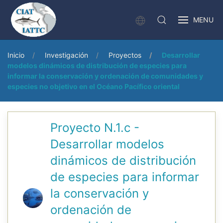
MENU
Inicio
Investigación
Proyectos
Desarrollar
modelos dinámicos de distribución de especies para
informar la conservación y ordenación de comunidades y
especies no objetivo en el Océano Pacífico oriental
Proyecto N.1.c -
Desarrollar modelos
dinámicos de distribución
de especies para informar
la conservación y
ordenación de