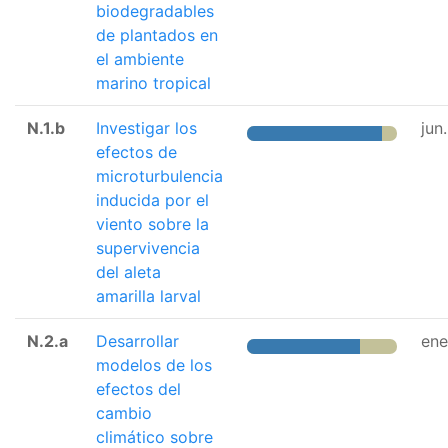
biodegradables
de plantados en
el ambiente
marino tropical
N.1.b
Investigar los
jun
efectos de
microturbulencia
inducida por el
viento sobre la
supervivencia
del aleta
amarilla larval
N.2.a
Desarrollar
ene
modelos de los
efectos del
cambio
climático sobre