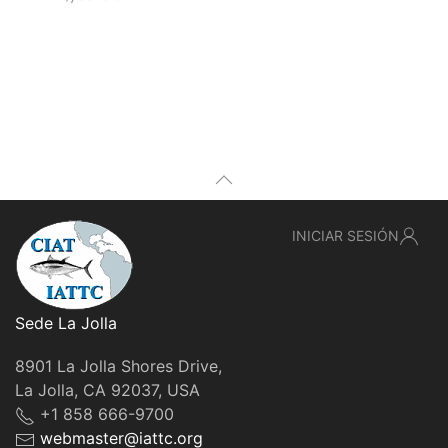
INICIAR SESIÓN
Sede La Jolla
8901 La Jolla Shores Drive,
La Jolla, CA 92037, USA
+1 858 666-9700
webmaster@iattc.org