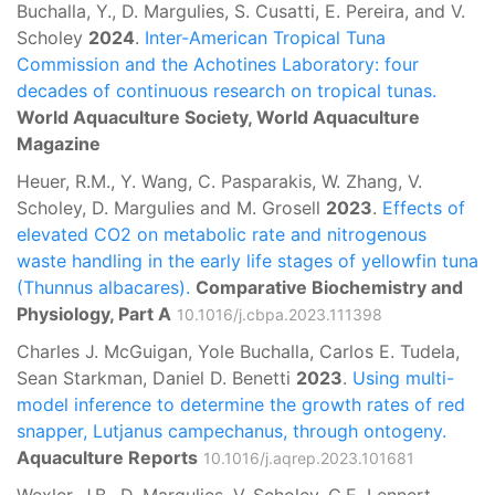
Buchalla, Y., D. Margulies, S. Cusatti, E. Pereira, and V.
Scholey
2024
.
Inter-American Tropical Tuna
Commission and the Achotines Laboratory: four
decades of continuous research on tropical tunas.
World Aquaculture Society, World Aquaculture
Magazine
Heuer, R.M., Y. Wang, C. Pasparakis, W. Zhang, V.
Scholey, D. Margulies and M. Grosell
2023
.
Effects of
elevated CO2 on metabolic rate and nitrogenous
waste handling in the early life stages of yellowfin tuna
(Thunnus albacares).
Comparative Biochemistry and
Physiology, Part A
10.1016/j.cbpa.2023.111398
Charles J. McGuigan, Yole Buchalla, Carlos E. Tudela,
Sean Starkman, Daniel D. Benetti
2023
.
Using multi-
model inference to determine the growth rates of red
snapper, Lutjanus campechanus, through ontogeny.
Aquaculture Reports
10.1016/j.aqrep.2023.101681
Wexler, J.B., D. Margulies, V. Scholey, C.E. Lennert-