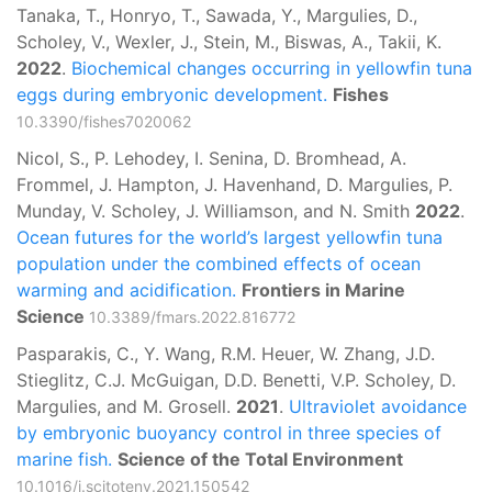
Tanaka, T., Honryo, T., Sawada, Y., Margulies, D.,
Scholey, V., Wexler, J., Stein, M., Biswas, A., Takii, K.
2022
.
Biochemical changes occurring in yellowfin tuna
eggs during embryonic development.
Fishes
10.3390/fishes7020062
Nicol, S., P. Lehodey, I. Senina, D. Bromhead, A.
Frommel, J. Hampton, J. Havenhand, D. Margulies, P.
Munday, V. Scholey, J. Williamson, and N. Smith
2022
.
Ocean futures for the world’s largest yellowfin tuna
population under the combined effects of ocean
warming and acidification.
Frontiers in Marine
Science
10.3389/fmars.2022.816772
Pasparakis, C., Y. Wang, R.M. Heuer, W. Zhang, J.D.
Stieglitz, C.J. McGuigan, D.D. Benetti, V.P. Scholey, D.
Margulies, and M. Grosell.
2021
.
Ultraviolet avoidance
by embryonic buoyancy control in three species of
marine fish.
Science of the Total Environment
10.1016/j.scitotenv.2021.150542