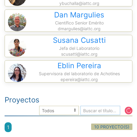
ybuchalla@iattc.org
Dan Margulies
Científico Senior Emérito
dmargulies@iattc.org
Susana Cusatti
Jefa del Laboratorio
scusatti@iattc.org
Eblin Pereira
Supervisora del laboratorio de Achotines
epereira@iattc.org
Proyectos
10 PROYECTO(S)
1