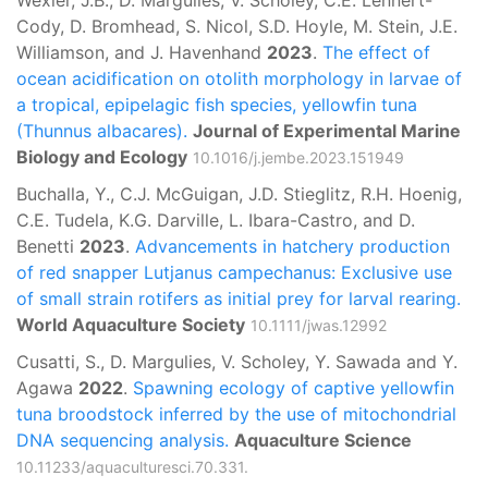
Cody, D. Bromhead, S. Nicol, S.D. Hoyle, M. Stein, J.E.
Williamson, and J. Havenhand
2023
.
The effect of
ocean acidification on otolith morphology in larvae of
a tropical, epipelagic fish species, yellowfin tuna
(Thunnus albacares).
Journal of Experimental Marine
Biology and Ecology
10.1016/j.jembe.2023.151949
Buchalla, Y., C.J. McGuigan, J.D. Stieglitz, R.H. Hoenig,
C.E. Tudela, K.G. Darville, L. Ibara-Castro, and D.
Benetti
2023
.
Advancements in hatchery production
of red snapper Lutjanus campechanus: Exclusive use
of small strain rotifers as initial prey for larval rearing.
World Aquaculture Society
10.1111/jwas.12992
Cusatti, S., D. Margulies, V. Scholey, Y. Sawada and Y.
Agawa
2022
.
Spawning ecology of captive yellowfin
tuna broodstock inferred by the use of mitochondrial
DNA sequencing analysis.
Aquaculture Science
10.11233/aquaculturesci.70.331.