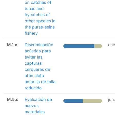
on catches of
tunas and
bycatches of
other species in
the purse-seine
fishery
M.1.c
Discriminación
ene
acústica para
evitar las
capturas
cerqueras de
atún aleta
amarilla de talla
reducida
M.5.d
Evaluación de
jun
nuevos
materiales