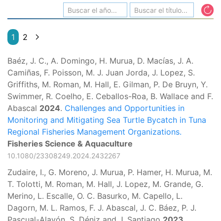
1
2
Baéz, J. C., A. Domingo, H. Murua, D. Macías, J. A.
Camiñas, F. Poisson, M. J. Juan Jorda, J. Lopez, S.
Griffiths, M. Roman, M. Hall, E. Gilman, P. De Bruyn, Y.
Swimmer, R. Coelho, E. Ceballos-Roa, B. Wallace and F.
Abascal
2024
.
Challenges and Opportunities in
Monitoring and Mitigating Sea Turtle Bycatch in Tuna
Regional Fisheries Management Organizations.
Fisheries Science & Aquaculture
10.1080/23308249.2024.2432267
Zudaire, I., G. Moreno, J. Murua, P. Hamer, H. Murua, M.
T. Tolotti, M. Roman, M. Hall, J. Lopez, M. Grande, G.
Merino, L. Escalle, O. C. Basurko, M. Capello, L.
Dagorn, M. L. Ramos, F. J. Abascal, J. C. Báez, P. J.
Pascual-Alayón, S. Déniz and J. Santiago
2023
.