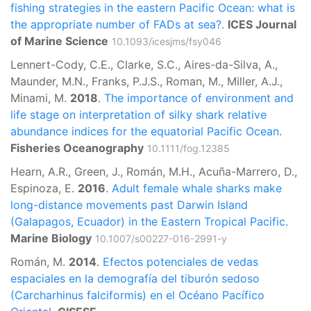
fishing strategies in the eastern Pacific Ocean: what is
the appropriate number of FADs at sea?.
ICES Journal
of Marine Science
10.1093/icesjms/fsy046
Lennert-Cody, C.E., Clarke, S.C., Aires-da-Silva, A.,
Maunder, M.N., Franks, P.J.S., Roman, M., Miller, A.J.,
Minami, M.
2018
.
The importance of environment and
life stage on interpretation of silky shark relative
abundance indices for the equatorial Pacific Ocean.
Fisheries Oceanography
10.1111/fog.12385
Hearn, A.R., Green, J., Román, M.H., Acuña-Marrero, D.,
Espinoza, E.
2016
.
Adult female whale sharks make
long-distance movements past Darwin Island
(Galapagos, Ecuador) in the Eastern Tropical Pacific.
Marine Biology
10.1007/s00227-016-2991-y
Román, M.
2014
.
Efectos potenciales de vedas
espaciales en la demografía del tiburón sedoso
(Carcharhinus falciformis) en el Océano Pacífico