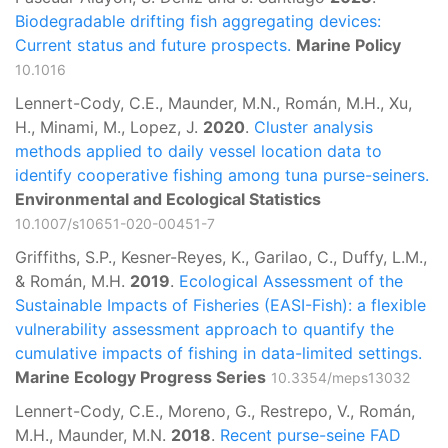
Biodegradable drifting fish aggregating devices:
Current status and future prospects.
Marine Policy
10.1016
Lennert-Cody, C.E., Maunder, M.N., Román, M.H., Xu,
H., Minami, M., Lopez, J.
2020
.
Cluster analysis
methods applied to daily vessel location data to
identify cooperative fishing among tuna purse-seiners.
Environmental and Ecological Statistics
10.1007/s10651-020-00451-7
Griffiths, S.P., Kesner-Reyes, K., Garilao, C., Duffy, L.M.,
& Román, M.H.
2019
.
Ecological Assessment of the
Sustainable Impacts of Fisheries (EASI-Fish): a flexible
vulnerability assessment approach to quantify the
cumulative impacts of fishing in data-limited settings.
Marine Ecology Progress Series
10.3354/meps13032
Lennert-Cody, C.E., Moreno, G., Restrepo, V., Román,
M.H., Maunder, M.N.
2018
.
Recent purse-seine FAD