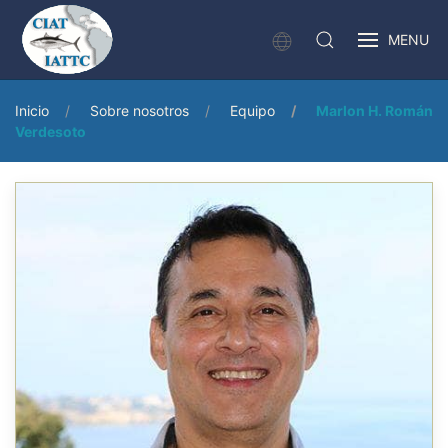
MENU
Inicio
Sobre nosotros
Equipo
Marlon H. Román
Verdesoto