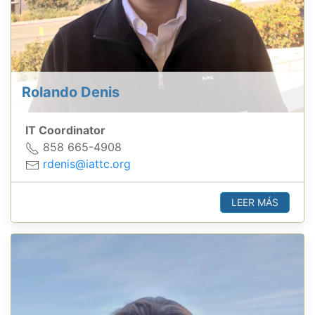
Rolando Denis
IT Coordinator
858 665-4908
rdenis@iattc.org
LEER MÁS