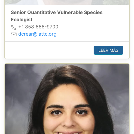
Senior Quantitative Vulnerable Species
Ecologist
+1 858 666-9700
dcrear@iattc.org
LEER MÁS