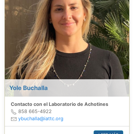
Yole Buchalla
Contacto con el Laboratorio de Achotines
858 665-4922
ybuchalla@iattc.org