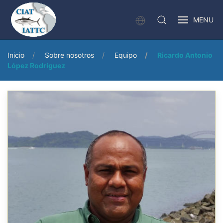
MENU
Inicio
Sobre nosotros
Equipo
Ricardo Antonio
López Rodríguez