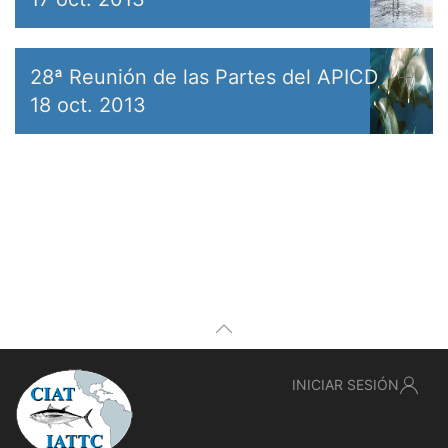
28ª Reunión de las Partes del APICD
18 oct. 2013
INICIAR SESIÓN