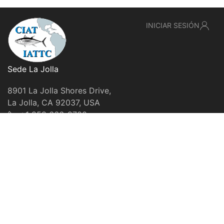
INICIAR SESIÓN
Sede La Jolla
8901 La Jolla Shores Drive,
La Jolla, CA 92037, USA
+1 858 666-9700
webmaster@iattc.org
© IATTC, 2022-2026