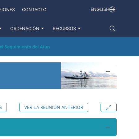
ENGLISH
SIONES
CONTACTO
ORDENACIÓN
RECURSOS
el Seguimiento del Atún
S
VER LA REUNIÓN ANTERIOR