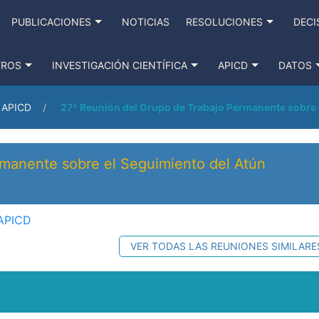
PUBLICACIONES
NOTICIAS
RESOLUCIONES
DECI
TROS
INVESTIGACIÓN CIENTÍFICA
APICD
DATOS
l APICD
27ª Reunión del Grupo de Trabajo Permanente sobre 
rmanente sobre el Seguimiento del Atún
 APICD
VER TODAS LAS REUNIONES SIMILARE