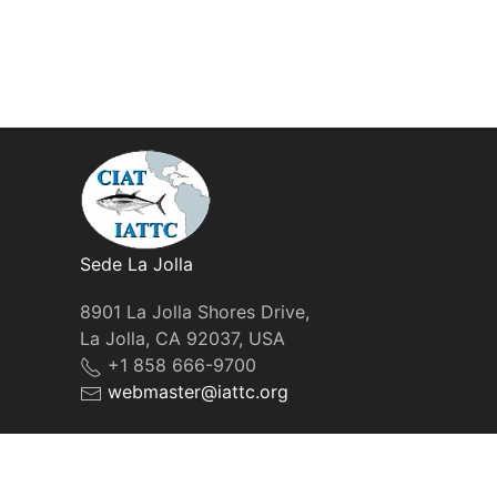
Sede La Jolla
8901 La Jolla Shores Drive,
La Jolla, CA 92037, USA
+1 858 666-9700
webmaster@iattc.org
© IATTC, 2022-2026