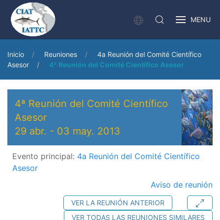
MENU
Inicio
Reuniones
4a Reunión del Comité Científico
Asesor
4ª Reunión del Comité Científico Asesor
4ª Reunión del Comité Científico
Asesor
29 abr.
-
03 may. 2013
Evento principal:
4a Reunión del Comité Científico
Asesor
Aviso de reunión
VER LA REUNIÓN ANTERIOR
VER TODAS LAS REUNIONES SIMILARES