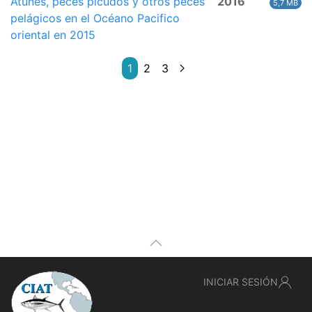
Atunes, peces picudos y otros peces
2016
5,7 MB
pelágicos en el Océano Pacifico
oriental en 2015
1
2
3
INICIAR SESIÓN