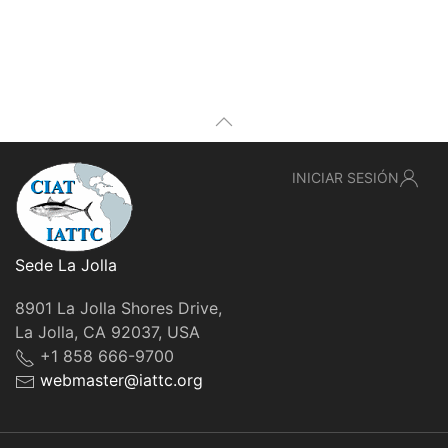
INICIAR SESIÓN
Sede La Jolla
8901 La Jolla Shores Drive,
La Jolla, CA 92037, USA
+1 858 666-9700
webmaster@iattc.org