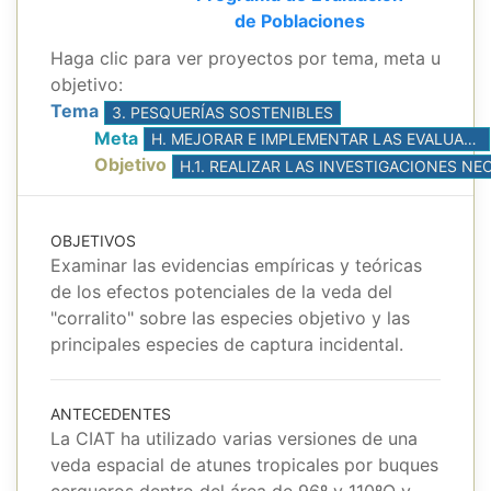
de Poblaciones
Haga clic para ver proyectos por tema, meta u
objetivo:
Tema
3. PESQUERÍAS SOSTENIBLES
Meta
H. MEJORAR E IMPLEMENTAR LAS EVALUACIONES DE POBLACIONES, CON BASE EN LA MEJOR CIENCIA DISPONIBLE
Objetivo
OBJETIVOS
Examinar las evidencias empíricas y teóricas
de los efectos potenciales de la veda del
"corralito" sobre las especies objetivo y las
principales especies de captura incidental.
ANTECEDENTES
La CIAT ha utilizado varias versiones de una
veda espacial de atunes tropicales por buques
cerqueros dentro del área de 96º y 110ºO y