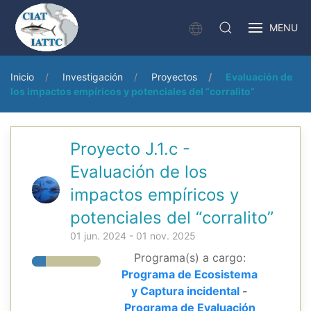
MENU
Inicio
Investigación
Proyectos
Evaluación de
los impactos empíricos y potenciales del “corralito”
Proyecto J.1.c -
Evaluación de los
impactos empíricos y
potenciales del “corralito”
01 jun. 2024 - 01 nov. 2025
Programa(s) a cargo:
Programa de Ecosistema
y Captura incidental
-
Programa de Evaluación