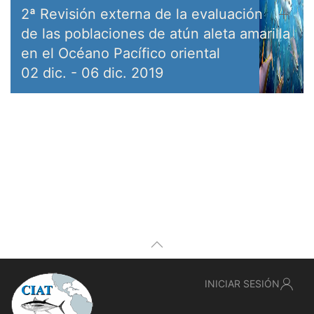
2ª Revisión externa de la evaluación
de las poblaciones de atún aleta amarilla
en el Océano Pacífico oriental
02 dic.
-
06 dic. 2019
INICIAR SESIÓN