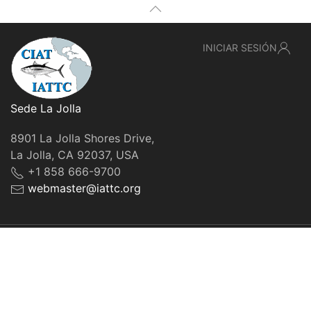
INICIAR SESIÓN
Sede La Jolla
8901 La Jolla Shores Drive,
La Jolla, CA 92037, USA
+1 858 666-9700
webmaster@iattc.org
© IATTC, 2022-2026