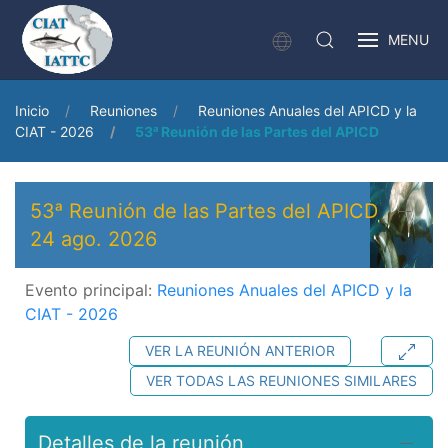
MENU
Inicio
Reuniones
Reuniones Anuales del APICD y la
CIAT - 2026
53ᵃ Reunión de las Partes del APICD
53ᵃ Reunión de las Partes del APICD
24 ago. 2026
Evento principal:
Reuniones Anuales del APICD y la
CIAT - 2026
VER LA REUNIÓN ANTERIOR
VER TODAS LAS REUNIONES SIMILARES
Detalles de la reunión