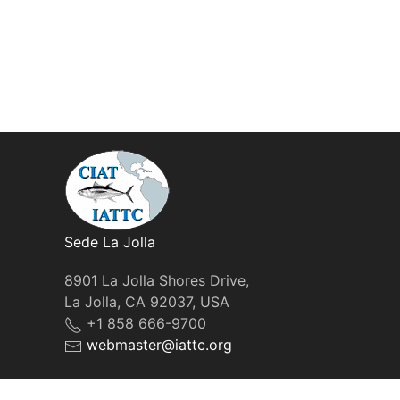
Sede La Jolla
8901 La Jolla Shores Drive,
La Jolla, CA 92037, USA
+1 858 666-9700
webmaster@iattc.org