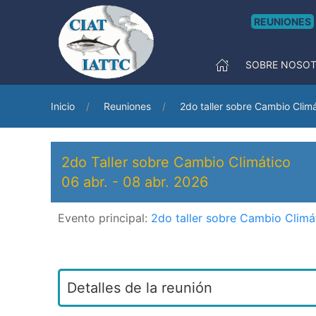
REUNIONES
SOBRE NOSO
Inicio
Reuniones
2do taller sobre Cambio Clim
2do Taller sobre Cambio Climático
06 abr.
-
08 abr. 2026
Evento principal:
2do taller sobre Cambio Climá
Detalles de la reunión