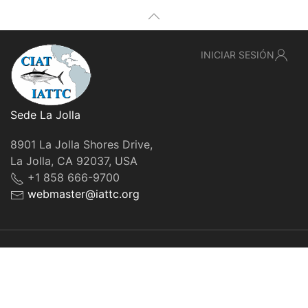
INICIAR SESIÓN
Sede La Jolla
8901 La Jolla Shores Drive,
La Jolla, CA 92037, USA
+1 858 666-9700
webmaster@iattc.org
© IATTC, 2022-2026