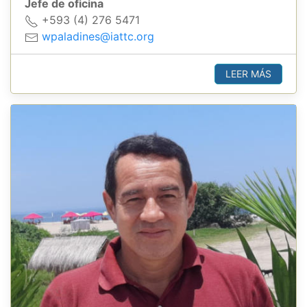
Jefe de oficina
+593 (4) 276 5471
wpaladines@iattc.org
LEER MÁS