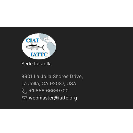
Sede La Jolla
8901 La Jolla Shores Drive,
La Jolla, CA 92037, USA
+1 858 666-9700
webmaster@iattc.org
© IATTC, 2022-2026