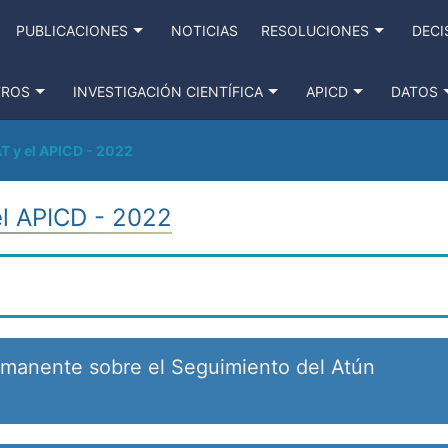
PUBLICACIONES
NOTICIAS
RESOLUCIONES
DECI
TROS
INVESTIGACIÓN CIENTÍFICA
APICD
DATOS
T y el APICD - 2022
el APICD - 2022
rmanente sobre el Seguimiento del Atún