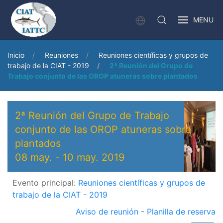
MENU
Inicio
Reuniones
Reuniones científicas y grupos de
trabajo de la CIAT - 2019
2ª Reunión del Grupo de
Trabajo conjunto de las OROP atuneras sobre plantados
2ª Reunión del Grupo de Trabajo
conjunto de las OROP atuneras sobre
plantados
08 may.
-
10 may. 2019
Evento principal:
Reuniones científicas y grupos de
trabajo de la CIAT - 2019
Aviso de reunión
-
Planilla de reserva