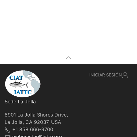
INICIAR SESIÓN
Sede La Jolla
8901 La Jolla Shores Drive,
La Jolla, CA 92037, USA
+1 858 666-9700
webmaster@iattc.org