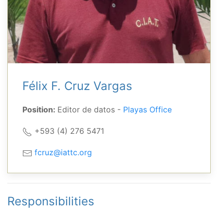
Félix F. Cruz Vargas
Position:
Editor de datos -
Playas Office
+593 (4) 276 5471
fcruz@iattc.org
Responsibilities