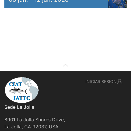
INICIAR SESIÓN
Sede La Jolla
8901 La Jolla Shores Drive,
La Jolla, CA 92037, USA