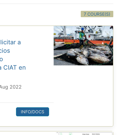
7 COURSE(S)
icitar a
cios
o
a CIAT en
 Aug 2022
INFO/DOCS