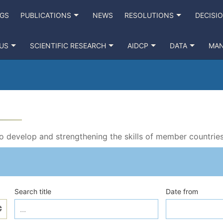
NGS
PUBLICATIONS
NEWS
RESOLUTIONS
DECISI
US
SCIENTIFIC RESEARCH
AIDCP
DATA
MA
to develop and strengthening the skills of member countries
Search title
Date from