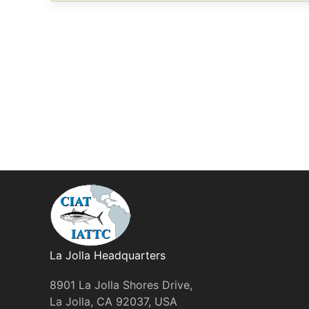
La Jolla Headquarters
8901 La Jolla Shores Drive,
La Jolla, CA 92037, USA