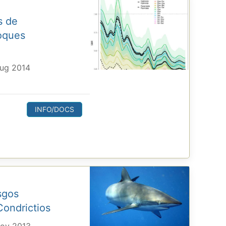
s de
oques
Aug 2014
INFO/DOCS
sgos
Condrictios