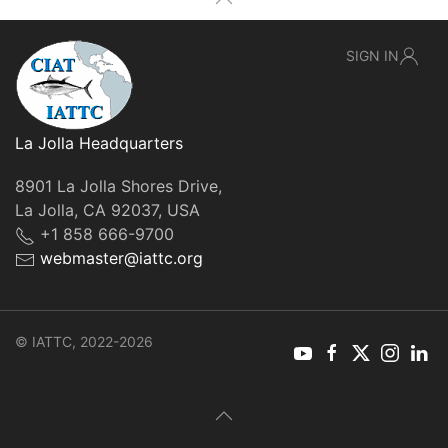
SIGN IN
La Jolla Headquarters
8901 La Jolla Shores Drive,
La Jolla, CA 92037, USA
+1 858 666-9700
webmaster@iattc.org
© IATTC, 2022-2026